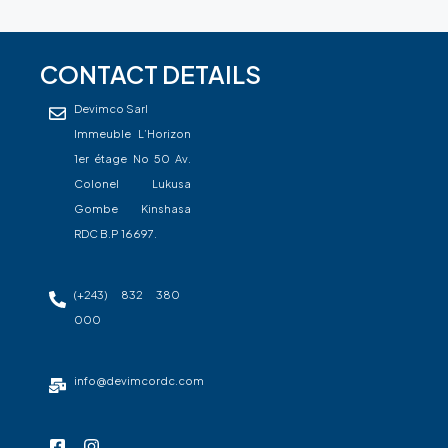
CONTACT DETAILS
Devimco Sarl
Immeuble L’Horizon
1er étage No 50 Av.
Colonel Lukusa
Gombe Kinshasa
RDC B.P 16697.
(+243) 832 380
000
info@devimcordc.com